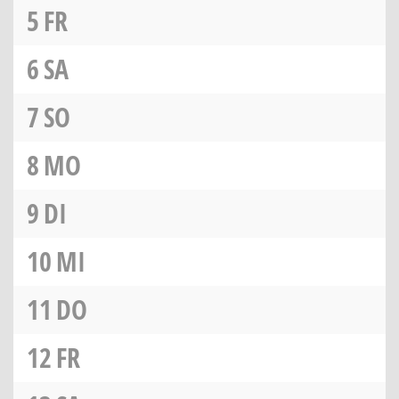
5
FR
6
SA
7
SO
8
MO
9
DI
10
MI
11
DO
12
FR