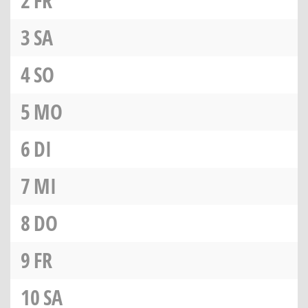
2
FR
3
SA
4
SO
5
MO
6
DI
7
MI
8
DO
9
FR
10
SA