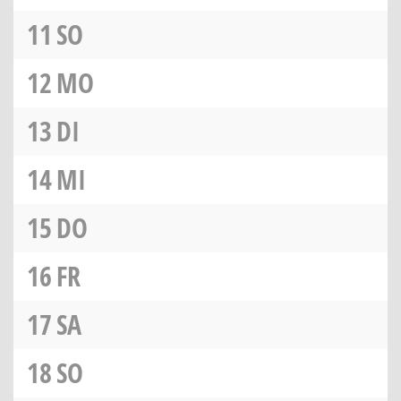
11
SO
12
MO
13
DI
14
MI
15
DO
16
FR
17
SA
18
SO