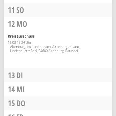
11
SO
12
MO
Kreisausschuss
16:03-18:24 Uhr
Altenburg, im Landratsamt Altenburger Land,
Lindenaustraße 9, 04600 Altenburg, Ratssaal
13
DI
14
MI
15
DO