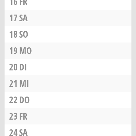
16
FR
17
SA
18
SO
19
MO
20
DI
21
MI
22
DO
23
FR
24
SA