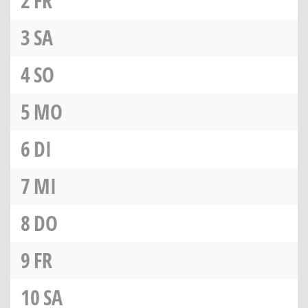
2
FR
3
SA
4
SO
5
MO
6
DI
7
MI
8
DO
9
FR
10
SA