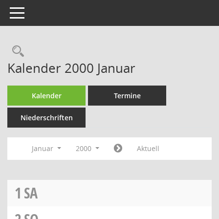
Toggle navigation
Rechercheauswahl
Kalender 2000 Januar
Kalender
Termine
Niederschriften
Januar
2000
Aktuell
1
SA