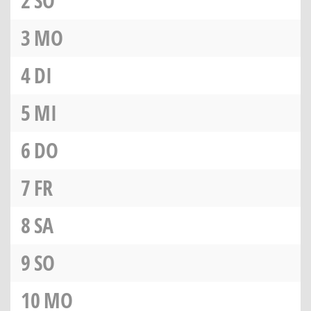
2
SO
3
MO
4
DI
5
MI
6
DO
7
FR
8
SA
9
SO
10
MO