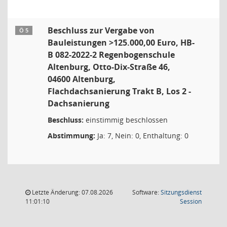
Beschluss zur Vergabe von
Ö 5
Bauleistungen >125.000,00 Euro, HB-
B 082-2022-2 Regenbogenschule
Altenburg, Otto-Dix-Straße 46,
04600 Altenburg,
Flachdachsanierung Trakt B, Los 2 -
Dachsanierung
Beschluss:
einstimmig beschlossen
Abstimmung:
Ja: 7, Nein: 0, Enthaltung: 0
Letzte Änderung: 07.08.2026
Software:
Sitzungsdienst
(Wird in
11:01:10
Session