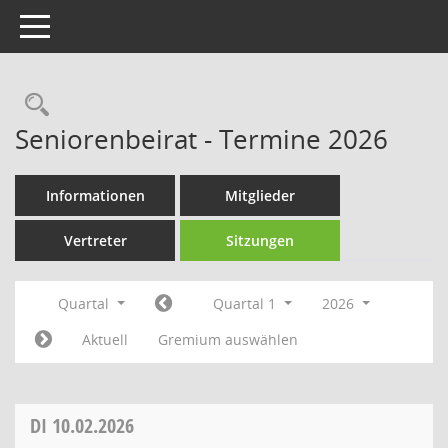
Toggle navigation
Rechercheauswahl
Seniorenbeirat - Termine 2026
Informationen
Mitglieder
Vertreter
Sitzungen
Quartal
Quartal 1
2026
Aktuell
Gremium auswählen
DI
10.02.2026