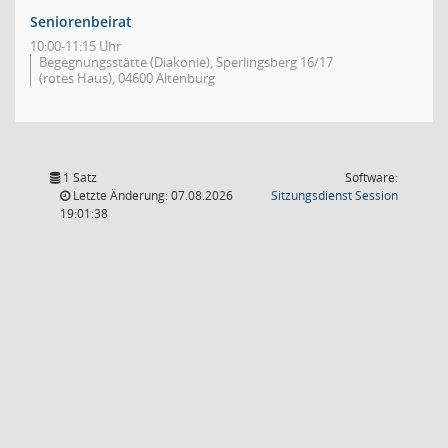
Seniorenbeirat
10:00-11:15 Uhr
Begegnungsstätte (Diakonie), Sperlingsberg 16/17
(rotes Haus), 04600 Altenburg
1 Satz
Software:
(Wird in
Letzte Änderung: 07.08.2026
Sitzungsdienst
Session
19:01:38