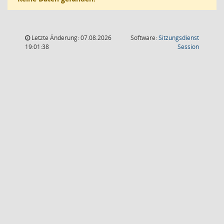
Letzte Änderung: 07.08.2026
Software:
Sitzungsdienst
(Wird in
19:01:38
Session