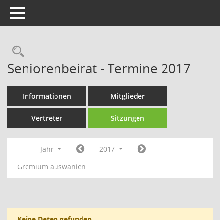
Toggle navigation
Rechercheauswahl
Seniorenbeirat - Termine 2017
Informationen
Mitglieder
Vertreter
Sitzungen
Jahr
2017
Gremium auswählen
Keine Daten gefunden.