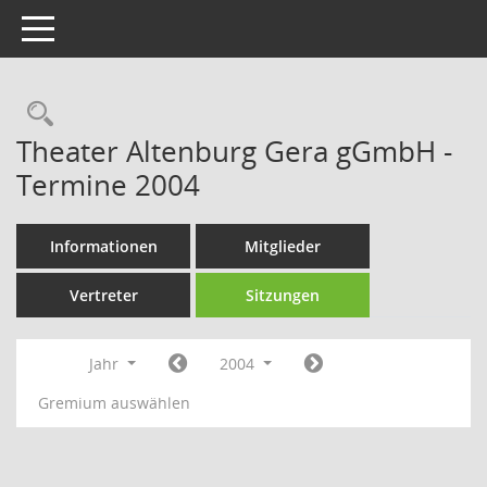
Toggle navigation
Rechercheauswahl
Theater Altenburg Gera gGmbH -
Termine 2004
Informationen
Mitglieder
Vertreter
Sitzungen
Jahr
2004
Gremium auswählen