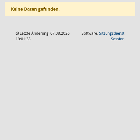
Keine Daten gefunden.
Letzte Änderung: 07.08.2026
Software:
Sitzungsdienst
(Wird in
19:01:38
Session