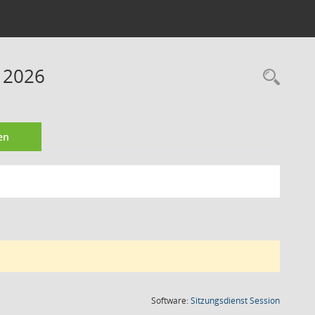
 2026
Rec
en
(Wird in
Software:
Sitzungsdienst
Session