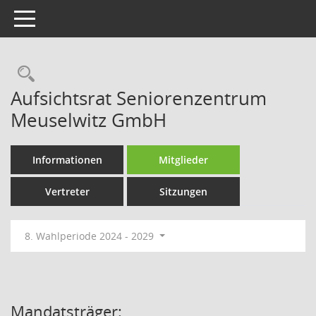
Toggle navigation
Rechercheauswahl
Aufsichtsrat Seniorenzentrum
Meuselwitz GmbH
Informationen
Mitglieder
Vertreter
Sitzungen
8. Wahlperiode 2024 - 2029
Mandatsträger: