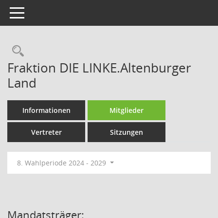
Toggle navigation
Rechercheauswahl
Fraktion DIE LINKE.Altenburger
Land
Informationen
Mitglieder
Vertreter
Sitzungen
8. Wahlperiode 2024 - 2029
Mandatsträger: