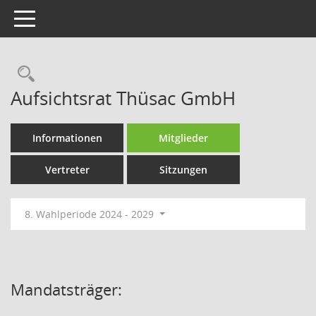
Toggle navigation
Rechercheauswahl
Aufsichtsrat Thüsac GmbH
Informationen
Mitglieder
Vertreter
Sitzungen
8. Wahlperiode 2024 - 2029
Mandatsträger: