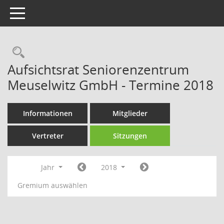
Toggle navigation
Rechercheauswahl
Aufsichtsrat Seniorenzentrum
Meuselwitz GmbH - Termine 2018
Informationen
Mitglieder
Vertreter
Sitzungen
Jahr
2018
Gremium auswählen