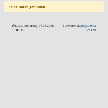
Keine Daten gefunden.
Letzte Änderung: 07.08.2026
Software:
Sitzungsdienst
(Wird in
19:01:38
Session