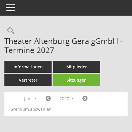
Toggle navigation
Rechercheauswahl
Theater Altenburg Gera gGmbH -
Termine 2027
Informationen
Mitglieder
Vertreter
Sitzungen
Jahr
2027
Gremium auswählen