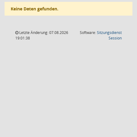
Keine Daten gefunden.
Letzte Änderung: 07.08.2026
Software:
Sitzungsdienst
(Wird in
19:01:38
Session