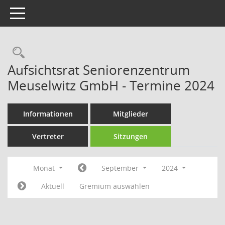
Toggle navigation
Rechercheauswahl
Aufsichtsrat Seniorenzentrum
Meuselwitz GmbH - Termine 2024
Informationen
Mitglieder
Vertreter
Sitzungen
Monat
September
2024
Aktuell
Gremium auswählen