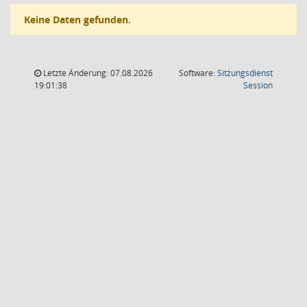
Keine Daten gefunden.
Letzte Änderung: 07.08.2026
Software:
Sitzungsdienst
(Wird in
19:01:38
Session