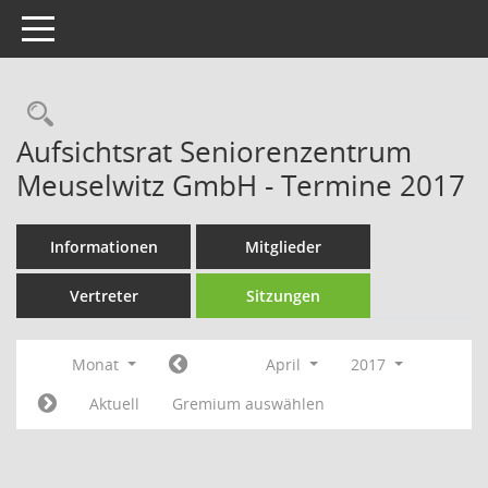
Toggle navigation
Rechercheauswahl
Aufsichtsrat Seniorenzentrum
Meuselwitz GmbH - Termine 2017
Informationen
Mitglieder
Vertreter
Sitzungen
Monat
April
2017
Aktuell
Gremium auswählen