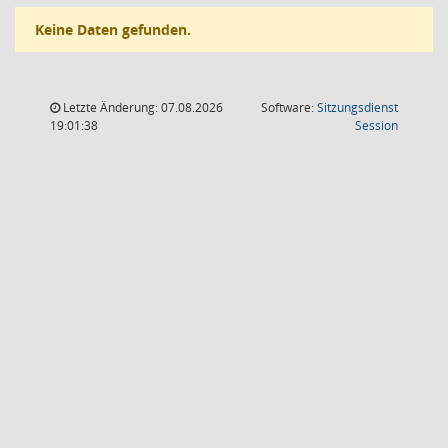
Keine Daten gefunden.
Letzte Änderung: 07.08.2026
Software:
Sitzungsdienst
(Wird in
19:01:38
Session