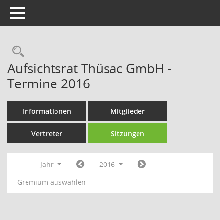
Toggle navigation
Rechercheauswahl
Aufsichtsrat Thüsac GmbH -
Termine 2016
Informationen
Mitglieder
Vertreter
Sitzungen
Jahr
2016
Gremium auswählen