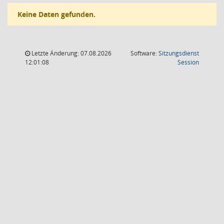
Keine Daten gefunden.
Letzte Änderung: 07.08.2026
Software:
Sitzungsdienst
(Wird in
12:01:08
Session