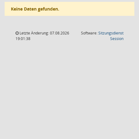
Keine Daten gefunden.
Letzte Änderung: 07.08.2026
Software:
Sitzungsdienst
(Wird in
19:01:38
Session