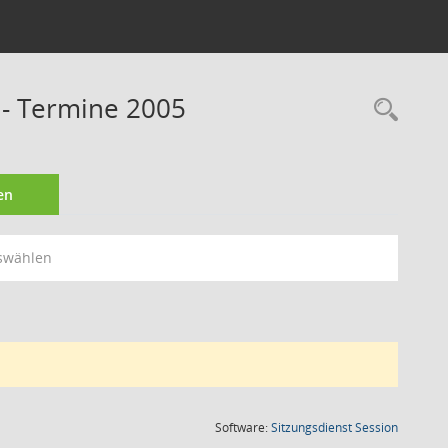
 - Termine 2005
Rec
en
swählen
(Wird in
Software:
Sitzungsdienst
Session