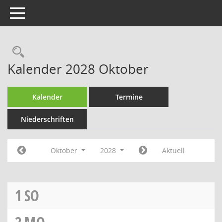
Toggle navigation
Rechercheauswahl
Kalender 2028 Oktober
Kalender
Termine
Niederschriften
Oktober
2028
Aktuell
1
SO