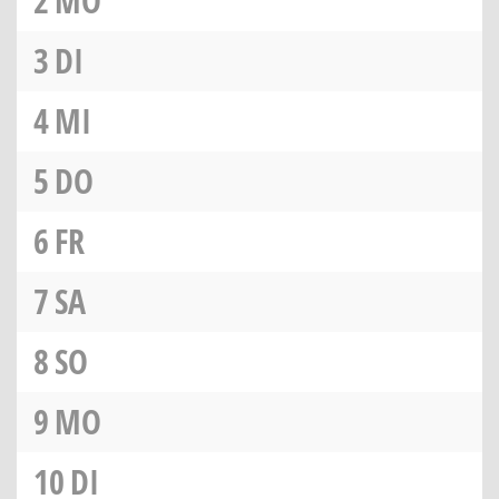
2
MO
3
DI
4
MI
5
DO
6
FR
7
SA
8
SO
9
MO
10
DI