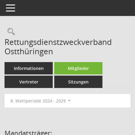
Toggle navigation
Rechercheauswahl
Rettungsdienstzweckverband
Ostthüringen
Informationen
Mitglieder
Vertreter
Sitzungen
8. Wahlperiode 2024 - 2029
Mandatsträger: