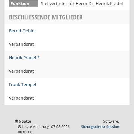
Stellvertreter für Herrn Dr. Henrik Pradel
BESCHLIESSENDE MITGLIEDER
Bernd Oehler
Verbandsrat
Henrik Pradel *
Verbandsrat
Frank Tempel
Verbandsrat
6 Sätze
Software:
(Wird in
Letzte Änderung: 07.08.2026
Sitzungsdienst
Session
08:01:08