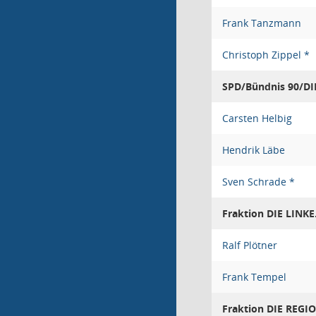
Frank Tanzmann
Christoph Zippel *
SPD/Bündnis 90/DI
Carsten Helbig
Hendrik Läbe
Sven Schrade *
Fraktion DIE LINKE
Ralf Plötner
Frank Tempel
Fraktion DIE REG