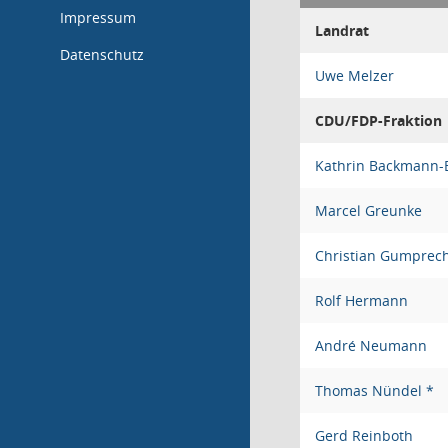
Impressum
Landrat
Datenschutz
Uwe Melzer
CDU/FDP-Fraktion
Kathrin Backmann-
Marcel Greunke
Christian Gumprec
Rolf Hermann
André Neumann
Thomas Nündel *
Gerd Reinboth