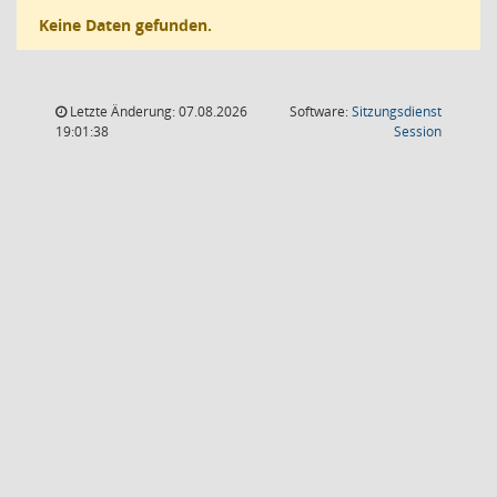
Keine Daten gefunden.
Letzte Änderung: 07.08.2026
Software:
Sitzungsdienst
(Wird in
19:01:38
Session