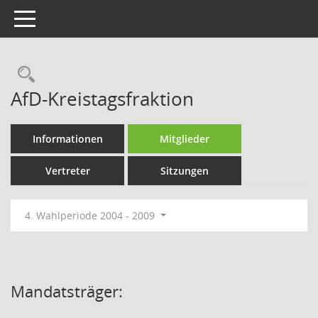
Toggle navigation
Rechercheauswahl
AfD-Kreistagsfraktion
Informationen
Mitglieder
Vertreter
Sitzungen
4. Wahlperiode 2004 - 2009
Mandatsträger: