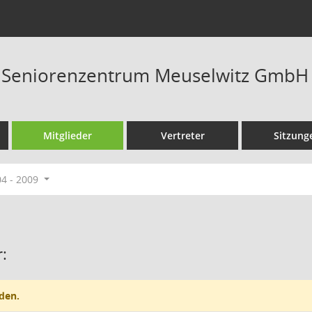
t Seniorenzentrum Meuselwitz GmbH
Mitglieder
Vertreter
Sitzung
04 - 2009
:
den.