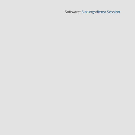
(Wird in
Software:
Sitzungsdienst
Session